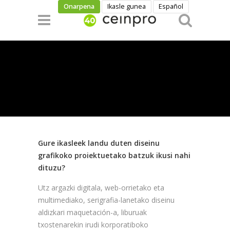
Skip to main content
Onarpena
Ikasle gunea
Español
Gure ikasleek landu duten diseinu
grafikoko proiektuetako batzuk ikusi nahi
dituzu?
Utz argazki digitala, web-orrietako eta
multimediako, serigrafia-lanetako diseinu
aldizkari maquetación-a, liburuak
txostenarekin irudi korporatiboko