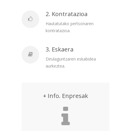
2. Kontratazioa
Hautatutako pertsonaren
kontratazioa.
3. Eskaera
Dirulaguntzaren eskabidea
aurkeztea.
+ Info. Enpresak