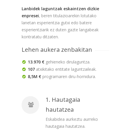
Lanbidek laguntzak eskaintzen dizkie
enpresei
, beren titulazioarekin lotutako
lanetan esperientzia gutxi edo batere
esperientziarik ez duten gazte langabeak
kontratatu ditzaten.
Lehen aukera zenbakitan
13.970 €
gehieneko dirulaguntza.
107
atxikitako entitate laguntzaileak.
8,5M €
programaren diru-hornidura.
1. Hautagaia
hautatzea
Eskabidea aurkeztu aurreko
hautagaia hautatzea.