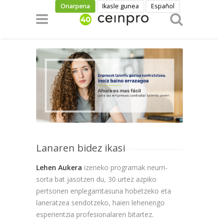
Skip to main content
Onarpena
Ikasle gunea
Español
Lanaren bidez ikasi
Lehen Aukera
izeneko programak neurri-
sorta bat jasotzen du, 30 urtez azpiko
pertsonen enplegarritasuna hobetzeko eta
laneratzea sendotzeko, haien lehenengo
esperientzia profesionalaren bitartez.