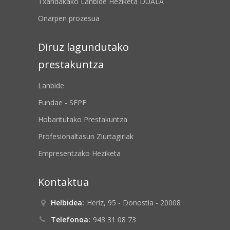
Txandakako Lanbide Heziketa DUALA
Onarpen prozesua
Diruz lagundutako
prestakuntza
Lanbide
Fundae - SEPE
Hobaritutako Prestakuntza
Profesionaltasun Ziurtagiriak
Empresentzako Heziketa
Kontaktua
Helbidea:
Heriz, 95 - Donostia - 20008
Telefonoa:
943 31 08 73