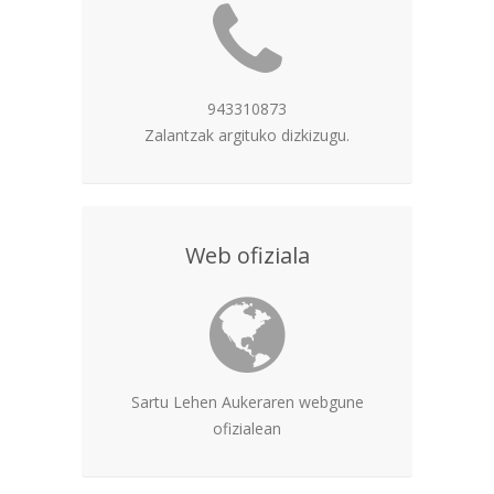
943310873
Zalantzak argituko dizkizugu.
Web ofiziala
Sartu Lehen Aukeraren webgune
ofizialean