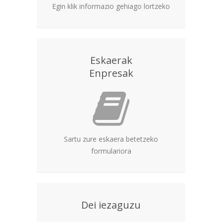
Egin klik informazio gehiago lortzeko
Eskaerak
Enpresak
Sartu zure eskaera betetzeko
formulariora
Dei iezaguzu