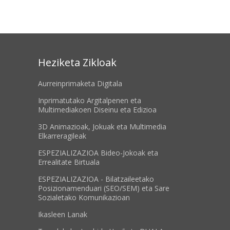
Heziketa Zikloak
Aurreinprimaketa Digitala
Inprimatutako Argitalpenen eta
Multimediakoen Diseinu eta Edizioa
3D Animazioak, Jokuak eta Multimedia
Elkarreragileak
ESPEZIALIZAZIOA Bideo-Jokoak eta
Errealitate Birtuala
ESPEZIALIZAZIOA - Bilatzaileetako
Posizionamenduari (SEO/SEM) eta Sare
Sozialetako Komunikazioan
Ikasleen Lanak