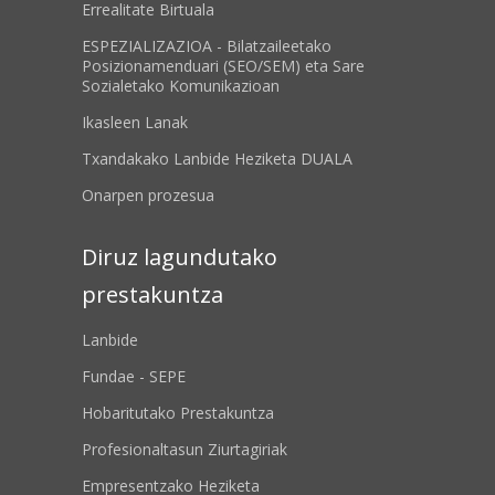
Errealitate Birtuala
ESPEZIALIZAZIOA - Bilatzaileetako
Posizionamenduari (SEO/SEM) eta Sare
Sozialetako Komunikazioan
Ikasleen Lanak
Txandakako Lanbide Heziketa DUALA
Onarpen prozesua
Diruz lagundutako
prestakuntza
Lanbide
Fundae - SEPE
Hobaritutako Prestakuntza
Profesionaltasun Ziurtagiriak
Empresentzako Heziketa