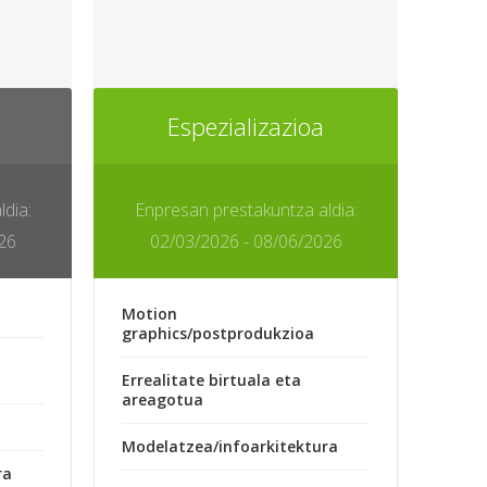
Espezializazioa
dia:
Enpresan prestakuntza aldia:
26
02/03/2026 - 08/06/2026
Motion
graphics/postprodukzioa
Errealitate birtuala eta
areagotua
Modelatzea/infoarkitektura
ra