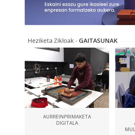
Heziketa Zikloak -
GAITASUNAK
AURREINPRIMAKETA
DIGITALA
MUL