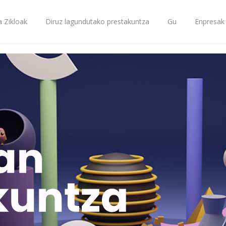
a Zikloak
Diruz lagundutako prestakuntza
Gu
Enpresak