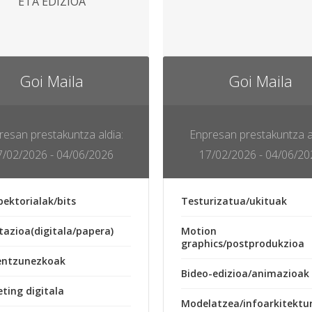
ETA EDIZIOA
Goi Maila
Goi Maila
Enpresan prestakuntza al
resan prestakuntza aldia:
17/02/2026 - 04/06/20
7/02/2026 - 04/06/2026
Testurizatua/ukituak
 bektorialak/bits
Motion
azioa(digitala/papera)
graphics/postprodukzioa
entzunezkoak
Bideo-edizioa/animazioak
ting digitala
Modelatzea/infoarkitektu