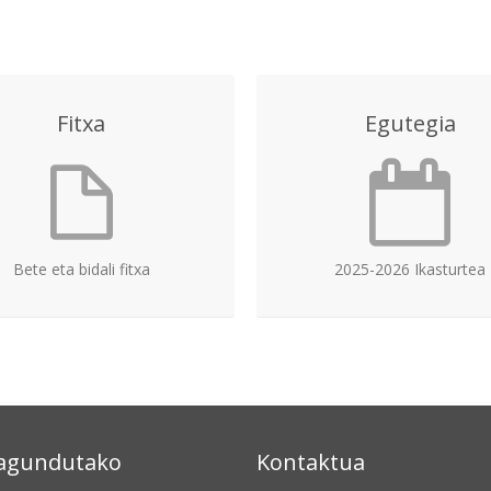
Fitxa
Egutegia
Bete eta bidali fitxa
2025-2026 Ikasturtea
lagundutako
Kontaktua