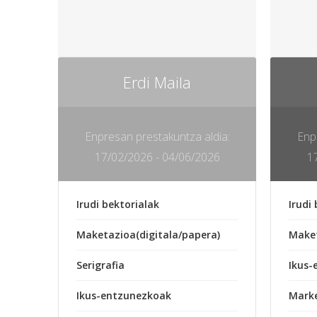
Erdi Maila
Enpresan prestakuntza aldia:
Enp
17/02/2026 - 04/06/2026
1
Irudi bektorialak
Irudi
Maketazioa(digitala/papera)
Maket
Serigrafia
Ikus-
Ikus-entzunezkoak
Marke