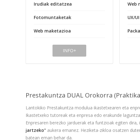
Irudiak editatzea
Web 
Fotomuntaketak
UX/UI
Web maketazioa
Packa
INFO+
Prestakuntza DUAL Orokorra (Praktika
Lantokiko Prestakuntza modulua ikastetxearen eta enpr
Ikastetxeko tutoreak eta enpresa edo erakunde laguntzai
Enpresaren berezko jarduerak eta funtzioak egiten dira,
jartzeko"
aukera emanez. Heziketa-zikloa osatzen duten 
batean eman behar da.