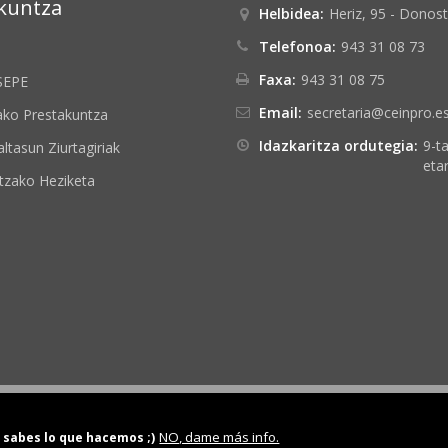
kuntza
Helbidea:
Heriz, 95 - Donost
Telefonoa:
943 31 08 73
Faxa:
943 31 08 75
SEPE
Email:
secretaria@ceinpro.e
ako Prestakuntza
Idazkaritza ordutegia:
9-ta
ltasun Ziurtagiriak
eta
zako Heziketa
Lege Abisua
|
Kudeaketa-Sistema Integratuaren Politika
NO, dame más info.
 sabes lo que hacemos ;)