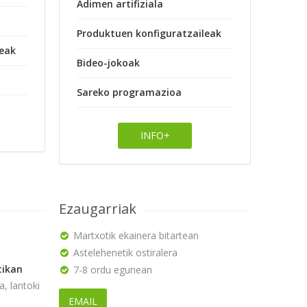
Adimen artifiziala
Produktuen konfiguratzaileak
leak
Bideo-jokoak
Sareko programazioa
INFO+
Ezaugarriak
Martxotik ekainera bitartean
Astelehenetik ostiralera
tikan
7-8 ordu egunean
, lantoki
EMAIL