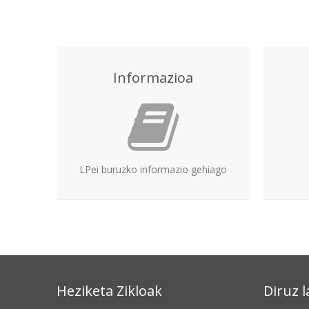
Informazioa
LPei buruzko informazio gehiago
Heziketa Zikloak
Diruz 