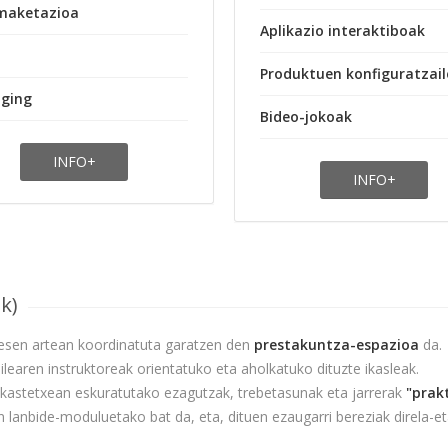
maketazioa
Aplikazio interaktiboak
Produktuen konfiguratzai
ging
Bideo-jokoak
INFO+
INFO+
k)
esen artean koordinatuta garatzen den
prestakuntza-espazioa
da.
learen instruktoreak orientatuko eta aholkatuko dituzte ikasleak.
 ikastetxean eskuratutako ezagutzak, trebetasunak eta jarrerak
"prak
lanbide-moduluetako bat da, eta, dituen ezaugarri bereziak direla-eta