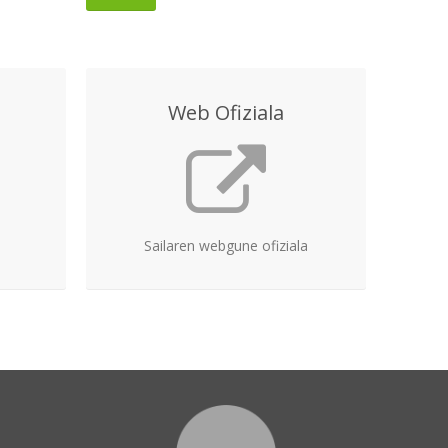
Web Ofiziala
Sailaren webgune ofiziala