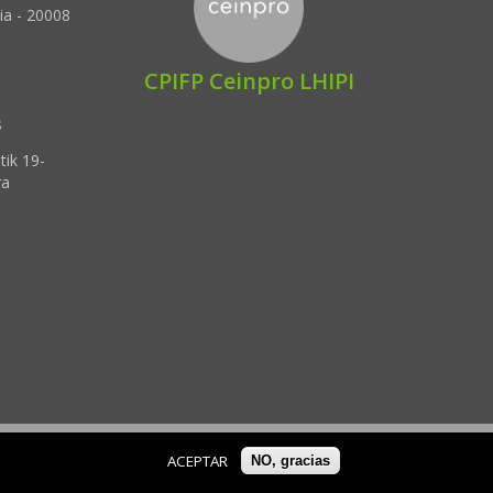
ia - 20008
CPIFP Ceinpro LHIPI
s
tik 19-
ra
ACEPTAR
NO, gracias