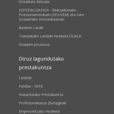
Errealitate Birtuala
ESPEZIALIZAZIOA - Bilatzaileetako
Posizionamenduari (SEO/SEM) eta Sare
Sozialetako Komunikazioan
Ikasleen Lanak
Txandakako Lanbide Heziketa DUALA
Onarpen prozesua
Diruz lagundutako
prestakuntza
Lanbide
Fundae - SEPE
Hobaritutako Prestakuntza
Profesionaltasun Ziurtagiriak
Empresentzako Heziketa